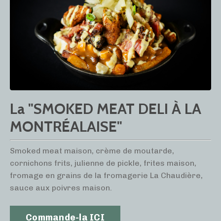
La "SMOKED MEAT DELI À LA
MONTRÉALAISE"
Smoked meat maison, crème de moutarde,
cornichons frits, julienne de pickle, frites maison,
fromage en grains de la fromagerie La Chaudière,
sauce aux poivres maison.
Commande-la ICI